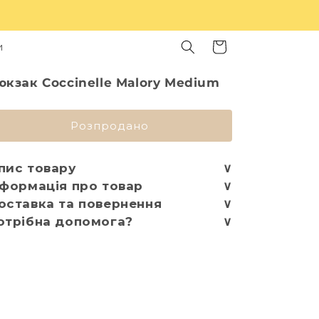
Кошик
и
юкзак Coccinelle Malory Medium
Розпродано
пис товару
∨
нформація про товар
∨
оставка та повернення
∨
отрібна допомога?
∨