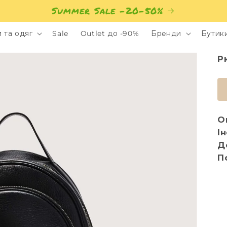
Summer Sale -20-50%
 та одяг
Sale
Outlet до -90%
Брeнди
Бутик
Р
О
І
Д
П