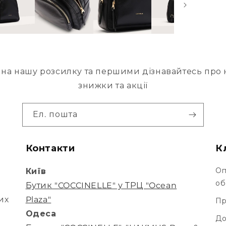
на нашу розсилку та першими дізнавайтесь про н
знижки та акції
Ел. пошта
Контакти
К
Оп
Київ
об
Бутик "COCCINELLE" у ТРЦ "Ocean
их
Plaza"
Пр
Одеса
До