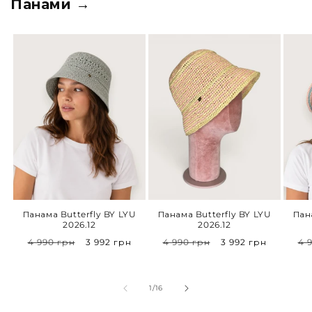
Панами →
Панама Butterfly BY LYU
Панама Butterfly BY LYU
Пан
2026.12
2026.12
Звичайна
Спеціальна
Звичайна
Спеціальна
З
4 990 грн
3 992 грн
4 990 грн
3 992 грн
4 
ціна
ціна
ціна
ціна
ці
з
1
/
16