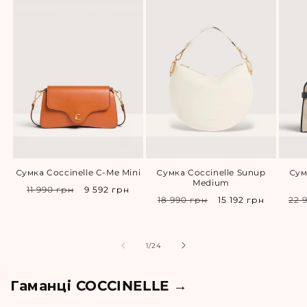
Сумка Coccinelle C-Me Mini
Сумка Coccinelle Sunup
Сум
Medium
Звичайна
Спеціальна
11 990 грн
9 592 грн
Звичайна
Спеціальна
Зв
18 990 грн
15 192 грн
22 
ціна
ціна
ціна
ціна
ці
з
1
/
24
Гаманці COCCINELLE →