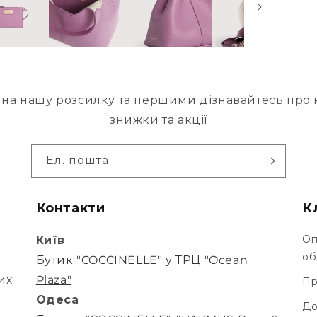
на нашу розсилку та першими дізнавайтесь про н
знижки та акції
Ел. пошта
Контакти
К
Оп
Київ
об
Бутик "COCCINELLE" у ТРЦ "Ocean
их
Plaza"
Пр
Одеса
До