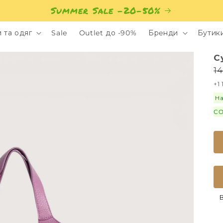
Summer Sale -20-50%
 та одяг
Sale
Outlet до -90%
Брeнди
Бутик
С
14
+1
На
CO