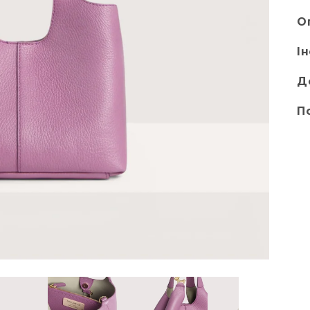
О
І
Д
П