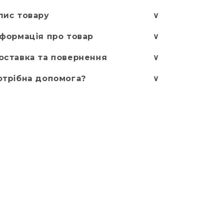
пис товару
∨
нформація про товар
∨
оставка та повернення
∨
отрібна допомога?
∨