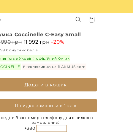
Кошик
и
умка Coccinelle C-Easy Small
 990 грн
11 992 грн
-20%
 199 бонусних балів
явність в Україні: офіційний бутик
CCINELLE
Ексклюзивно на iLAKMUS.com
Додати в кошик
Швидко замовити в 1 клік
Введіть Ваш номер телефону для швидкого
замовлення:
+380