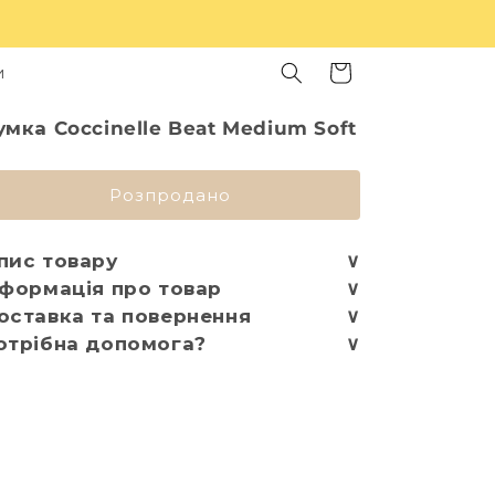
Кошик
и
умка Coccinelle Beat Medium Soft
Розпродано
пис товару
∨
нформація про товар
∨
оставка та повернення
∨
отрібна допомога?
∨