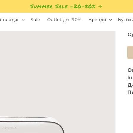
Summer Sale -20-50%
 та одяг
Sale
Outlet до -90%
Брeнди
Бутик
С
О
І
Д
П