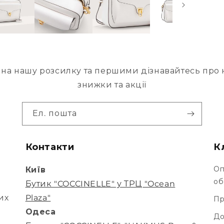
на нашу розсилку та першими дізнавайтесь про н
знижки та акції
Ел. пошта
Контакти
К
Оп
Київ
об
Бутик "COCCINELLE" у ТРЦ "Ocean
их
Plaza"
Пр
Одеса
До